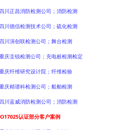
5 四川正昌消防检测公司；消防检测
6 四川德信检测技术公司；硫化检测
7 四川演创联检测公司；舞台检测
8 重庆圭锐检测公司；充电桩检测检定
9 重庆纤维研究设计院；纤维检验
0 重庆精谱科检测公司；船舶检测
1 四川蓝威消防检测公司；消防检测
SO17025认证部分客户案例