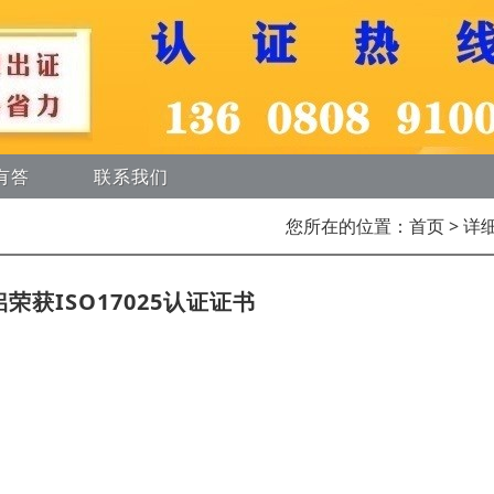
有答
联系我们
您所在的位置：
首页
> 详
获ISO17025认证证书