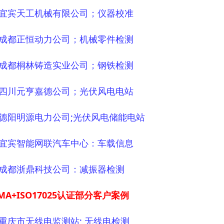
0 宜宾天工机械有限公司；仪器校准
1 成都正恒动力公司；机械零件检测
2 成都桐林铸造实业公司；钢铁检测
3 四川元亨嘉德公司；光伏风电电站
4 德阳明源电力公司;光伏风电储能电站
5 宜宾智能网联汽车中心：车载信息
6 成都浙鼎科技公司：减振器检测
MA+ISO17025认证部分客户案例
1 重庆市无线电监测站; 无线电检测