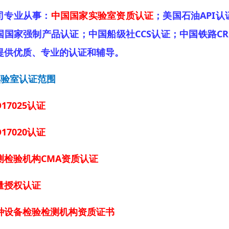
司专业从事：
中国国家实验室资质认证
；美国石油API
国国家强制产品认证；中国船级社CCS认证；中国铁路CR
提供优质、专业的认证和辅导。
实验室认证范围
O17025认证
O17020认证
测检验机构CMA资质认证
量授权认证
种设备检验检测机构资质证书