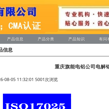
产品信息
产品分类
产品知识
有问
品信息
重庆旗能电铝公司电解铝荣
26-08-05 11:32:01 5001次浏览