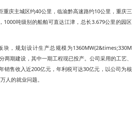
距重庆主城区约40公里，临渝黔高速路约10公里，重庆
1000吨级别的船舶可直达江津，总长3.679公里的园
。
划设计生产总规模为1360MW(2&times;330
万吨原铝，分两期建设，其中一期工程现已投产。公司采用的工艺
销售收入近200亿元，年利税可达30亿元，以公司为
5万人的就业问题。
。