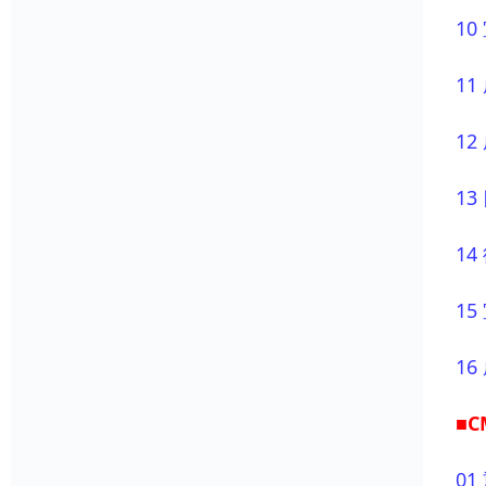
1
1
1
1
1
1
1
■C
0