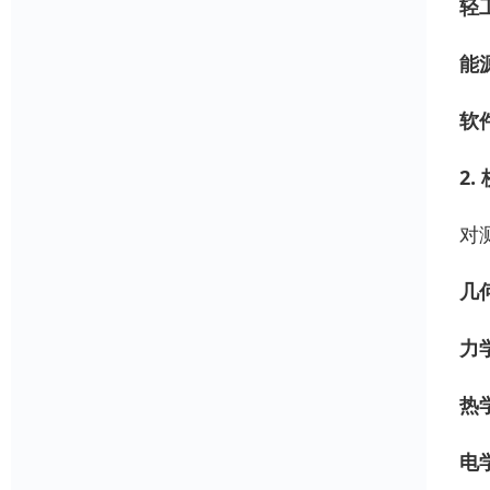
轻
能
软
2.
对
几
力
热
电