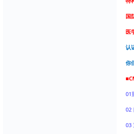
特
国
医学
认
你
■
01
0
0