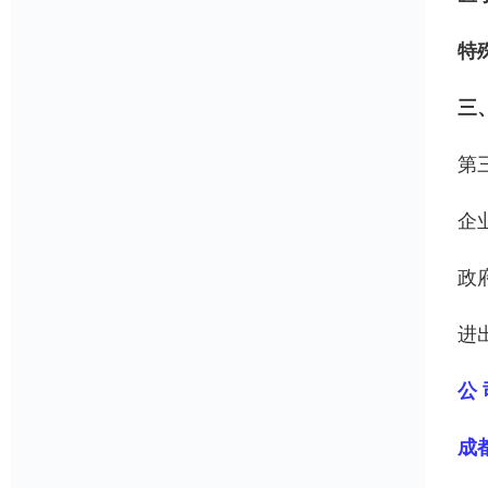
特
三
第
企
政
进
公 
成