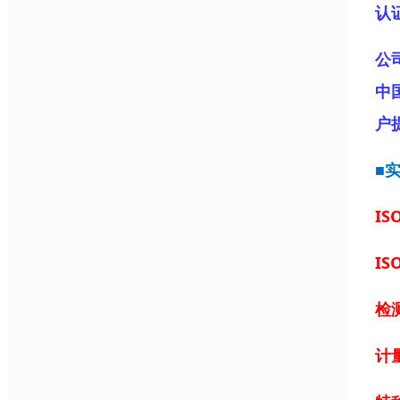
认
公
中
户
■
IS
IS
检
计