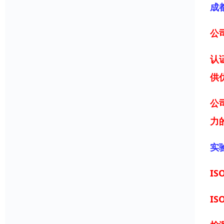
成
公
认
供
公
力
实
IS
IS