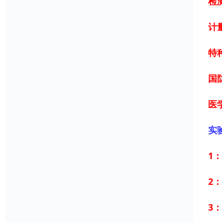
检
计
特
国
医学
实
1
2
3