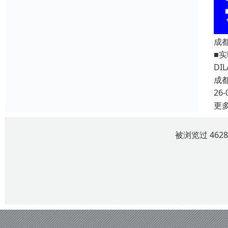
成都
■
D
成
26-
更
被浏览过 462